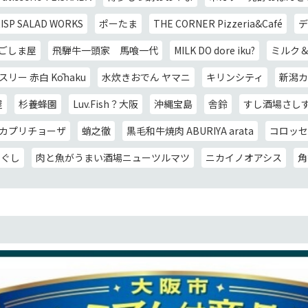
ISP SALAD WORKS
ポーたま
THE CORNER Pizzeria&Café
デ
ごしま屋
飛騨牛一頭家 馬喰一代
MILK DO dore iku?
ミルク＆
リー 赤白 Kōhaku
水炊きおでん ヤマニ
キリンシティ
新潟カ
屋
杉養蜂園
Luv.Fish？大阪
沖縄宝島
舎鈴
すし酒場さし
カプリチョーザ
蛸之徹
黒毛和牛焼肉 ABURIYA arata
コロッセ
きぐし
肉と魚がうまい酒場ニューツルマツ
ニカイノオアシス
角