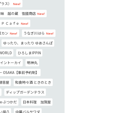
プラス）
New!
三昧 越の蔵 雪國商店
New!
ＪＰ Ｃａｆｅ
New!
ゴカン
うなぎ川はら
New!
New!
ゆったり、まったり ゆあさんぽ
 WORLD
ひろしまIPPIN
イントーカイ
明神丸
 OSAKA【事前予約制】
観音屋
和食時々酒 ときのとき
ディップガーデンテラス
しゃぶつかだ
日本料理 加賀屋
い揚八
中華バルサワダ