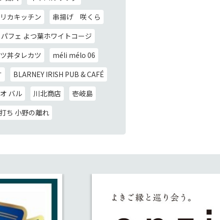
リカキッチン
串揚げ 咲くら
パフェ よつ葉ホワイトコージ
ツ丼タレカツ
méli mélo 06
す
BLARNEY IRISH PUB & CAFÉ
オ バル
川北商店
壱岐島
打ち 小野の離れ