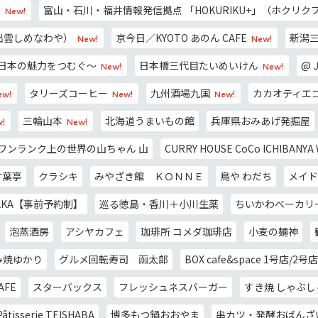
う
富山・石川・福井情報発信拠点 「HOKURIKU+」（ホクリク
New!
A（出雲しめなわや）
京今日／KYOTO あのん CAFE
新潟
New!
New!
ce ～日本の魅力をつむぐ～
日本橋三代目たいめいけん
@
New!
New!
タリーズコーヒー
九州酒場九国
カカオティエ
ew!
New!
New!
三輪山本
北海道うまいもの館
兵庫県おみあげ発掘屋
!
New!
ワンランク上の世界の山ちゃん 山
CURRY HOUSE CoCo ICHIBANYA
竹葉亭
クラシキ
みやざき館 ＫＯＮＮＥ
鳥や わだち
メイド
AKA【事前予約制】
巡る徳島・香川＋小川生薬
ちいかわベーカリー
泡蒸酒房
アシヤカフェ
珈琲所 コメダ珈琲店
小麦の麺神
み焼ゆかり
グルメ回転寿司 函太郎
BOX cafe&space 1号店/2号店
AFE
スターバックス
フレッシュネスバーガー
すき焼 しゃぶ
Pâtisserie TEISHABA
博多もつ鍋おおやま
串カツ・発酵おばんざ