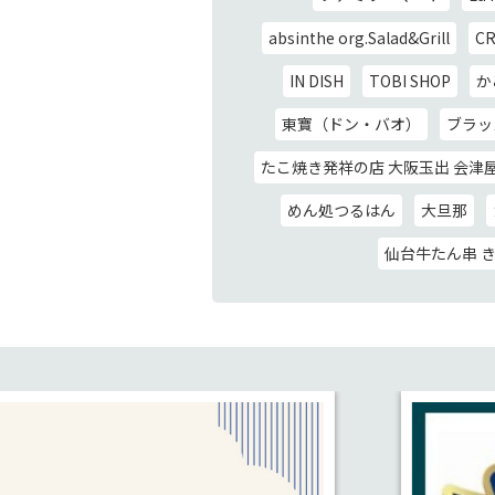
absinthe org.Salad&Grill
CR
IN DISH
TOBI SHOP
か
東寶（ドン・バオ）
ブラッス
たこ焼き発祥の店 大阪玉出 会津
めん処つるはん
大旦那
仙台牛たん串 