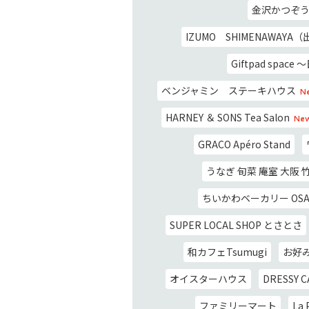
金沢かつぞ
IZUMO SHIMENAWAY
Giftpad spa
ベンジャミン ステーキハウス
N
HARNEY ＆ SONS Tea Salon
New
GRACO Apéro Stand
うなぎ 旬菜 庵室 大阪 
ちいかわベーカリー OS
SUPER LOCAL SHOP とさとさ
和カフェTsumugi
お好
オイスターハウス
DRESSY C
ファミリーマート
La 