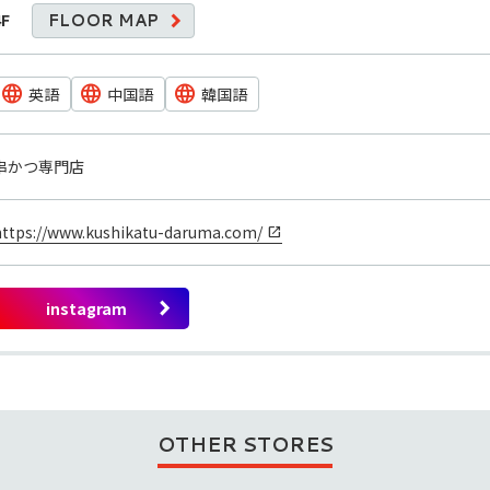
4F
FLOOR MAP
英語
中国語
韓国語
串かつ専門店
https://www.kushikatu-daruma.com/
OTHER STORES