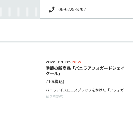
06-6225-8707
2026-08-05
NEW
季節の新商品「バニラアフォガードシェイ
ク―ル」
710
(税込)
バニラアイスにエスプレッソをかけた「アフォガード」のような、甘くクリーミーなフローズンドリンク。
続きを読む