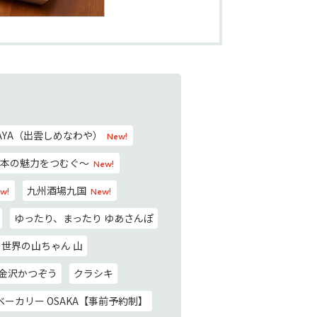
AWAYA（出雲しめなわや）
New!
e ～日本の魅力をつむぐ～
New!
九州酒場九国
w!
New!
ゆったり、まったり ゆあさんぽ
世界の山ちゃん 山
金沢かつぞう
クラシキ
ーカリー OSAKA【事前予約制】