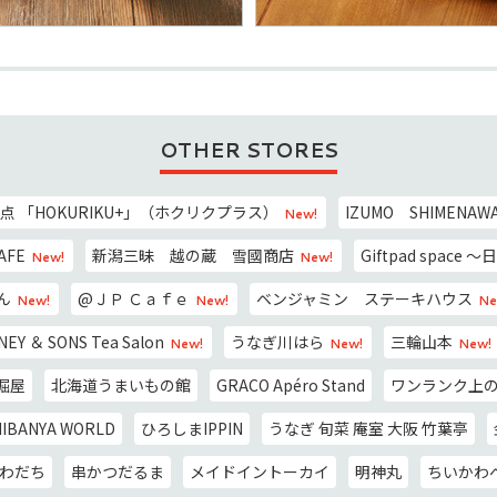
OTHER STORES
 「HOKURIKU+」（ホクリクプラス）
IZUMO SHIMEN
New!
AFE
新潟三昧 越の蔵 雪國商店
Giftpad spac
New!
New!
ん
@ＪＰ Ｃａｆｅ
ベンジャミン ステーキハウス
New!
New!
Ne
EY ＆ SONS Tea Salon
うなぎ川はら
三輪山本
New!
New!
New!
掘屋
北海道うまいもの館
GRACO Apéro Stand
ワンランク上の
HIBANYA WORLD
ひろしまIPPIN
うなぎ 旬菜 庵室 大阪 竹葉亭
 わだち
串かつだるま
メイドイントーカイ
明神丸
ちいかわベ