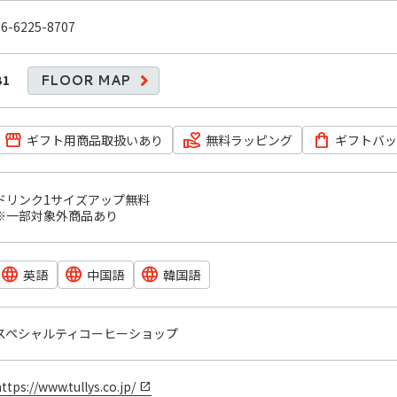
06-6225-8707
B1
FLOOR MAP
ギフト用商品取扱いあり
無料ラッピング
ギフトバ
ドリンク1サイズアップ無料

※一部対象外商品あり
英語
中国語
韓国語
スペシャルティコーヒーショップ
ttps://www.tullys.co.jp/