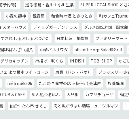
事前予約制】
巡る徳島・香川＋小川生薬
SUPER LOCAL SHOP と
小麦の麺神
観音屋
和食時々酒 ときのとき
和カフェTsumu
イスターハウス
ディップガーデンテラス
グルメ回転寿司 函太郎
すき焼 しゃぶしゃぶつかだ
日本料理 加賀屋
ファミリーマート
発酵おばんざい揚八
中華バルサワダ
absinthe org.Salad&Grill
デリカキッチン
串揚げ 咲くら
IN DISH
TOBI SHOP
かご
フェ よつ葉ホワイトコージ
東寶（ドン・バオ）
ブラッスリー 赤白 
ツ
méli mélo 06
たこ焼き発祥の店 大阪玉出 会津屋
杉養蜂園
H PUB & CAFÉ
めん処つるはん
大旦那
カプリチョーザ
蛸之
島
仙台牛たん串 きぐし
肉と魚がうまい酒場ニューツルマツ
ニ