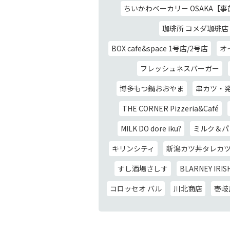
ちいかわベーカリー OSAKA【
珈琲所 コメダ珈琲店
BOX cafe&space 1号店/2号店
オ
フレッシュネスバーガー
博多もつ鍋おおやま
串カツ・
THE CORNER Pizzeria&Café
MILK DO dore iku?
ミルク＆パ
キリンシティ
新潟カツ丼タレカ
すし酒場さしす
BLARNEY IRIS
コロッセオ バル
川北商店
壱岐