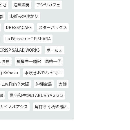
さとさ
泡蒸酒房
アシヤカフェ
gi
お好み焼ゆかり
DRESSY CAFE
スターバックス
La Pâtisserie TEISHABA
CRISP SALAD WORKS
ポーたま
しま屋
飛騨牛一頭家 馬喰一代
Kōhaku
水炊きおでん ヤマニ
Luv.Fish？大阪
沖縄宝島
舎鈴
徹
黒毛和牛焼肉 ABURIYA arata
カイノオアシス
角打ち 小野の離れ