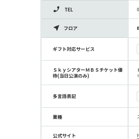
TEL
フロア
ギフト対応サービス
ＳｋｙシアターＭＢＳチケット優
待(当日公演のみ)
多言語表記
業種
公式サイト
h