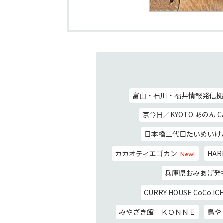
富山・石川・福井情報発信拠点
京今日／KYOTO あのん C
日本橋三代目たいめいけ
カカオティエゴカン
HARN
New!
兵庫県おみあげ発
CURRY HOUSE CoCo IC
みやざき館 ＫＯＮＮＥ
鳥や