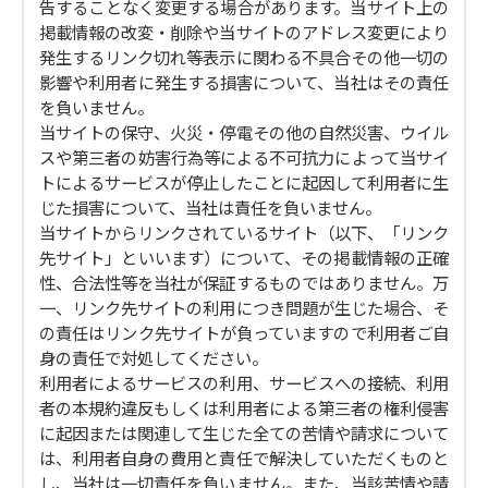
告することなく変更する場合があります。当サイト上の
掲載情報の改変・削除や当サイトのアドレス変更により
発生するリンク切れ等表示に関わる不具合その他一切の
影響や利用者に発生する損害について、当社はその責任
を負いません。
当サイトの保守、火災・停電その他の自然災害、ウイル
スや第三者の妨害行為等による不可抗力によって当サイ
トによるサービスが停止したことに起因して利用者に生
じた損害について、当社は責任を負いません。
当サイトからリンクされているサイト（以下、「リンク
先サイト」といいます）について、その掲載情報の正確
性、合法性等を当社が保証するものではありません。万
一、リンク先サイトの利用につき問題が生じた場合、そ
の責任はリンク先サイトが負っていますので利用者ご自
身の責任で対処してください。
利用者によるサービスの利用、サービスへの接続、利用
者の本規約違反もしくは利用者による第三者の権利侵害
に起因または関連して生じた全ての苦情や請求について
は、利用者自身の費用と責任で解決していただくものと
し、当社は一切責任を負いません。また、当該苦情や請