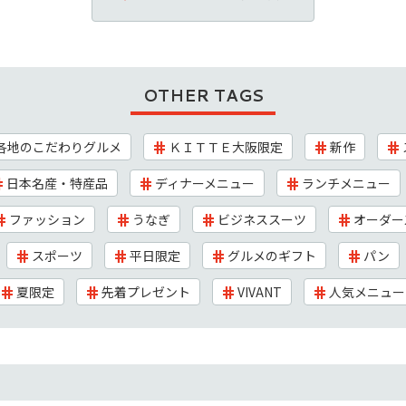
OTHER TAGS
各地のこだわりグルメ
ＫＩＴＴＥ大阪限定
新作
日本名産・特産品
ディナーメニュー
ランチメニュー
ファッション
うなぎ
ビジネススーツ
オーダー
スポーツ
平日限定
グルメのギフト
パン
夏限定
先着プレゼント
VIVANT
人気メニュー