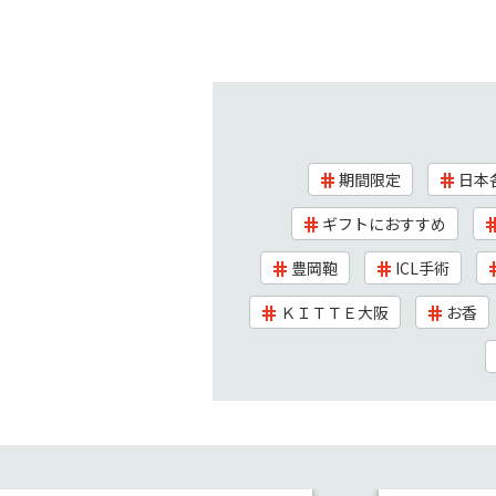
期間限定
日本
ギフトにおすすめ
豊岡鞄
ICL手術
ＫＩＴＴＥ大阪
お香