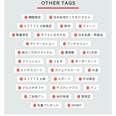
OTHER TAGS
期間限定
日本各地のこだわりグルメ
ＫＩＴＴＥ大阪限定
新作
スイーツ
数量限定
ギフトにおすすめ
日本名産・特産品
ディナーメニュー
ランチメニュー
和のこだわりアイテム
豊岡鞄
ICL手術
ファッション
うなぎ
オーダースーツ
ビジネススーツ
カジュアルスーツ
お香
ＫＩＴＴＥ大阪
スポーツ
平日限定
グルメのギフト
サスティナブル
パン
ご当地パン
旬の味覚
夏限定
先着プレゼント
VIVANT