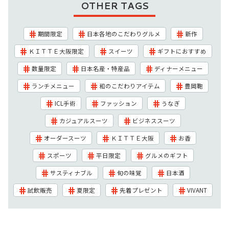
OTHER TAGS
期間限定
日本各地のこだわりグルメ
新作
ＫＩＴＴＥ大阪限定
スイーツ
ギフトにおすすめ
数量限定
日本名産・特産品
ディナーメニュー
ランチメニュー
和のこだわりアイテム
豊岡鞄
ICL手術
ファッション
うなぎ
カジュアルスーツ
ビジネススーツ
オーダースーツ
ＫＩＴＴＥ大阪
お香
スポーツ
平日限定
グルメのギフト
サスティナブル
旬の味覚
日本酒
試飲販売
夏限定
先着プレゼント
VIVANT