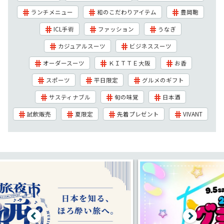
ランチメニュー
和のこだわりアイテム
豊岡鞄
ICL手術
ファッション
うなぎ
カジュアルスーツ
ビジネススーツ
オーダースーツ
ＫＩＴＴＥ大阪
お香
スポーツ
平日限定
グルメのギフト
サスティナブル
旬の味覚
日本酒
試飲販売
夏限定
先着プレゼント
VIVANT