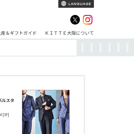
LANGUAGE
土産＆ギフトガイド
ＫＩＴＴＥ大阪について
バルスタ
[3F]