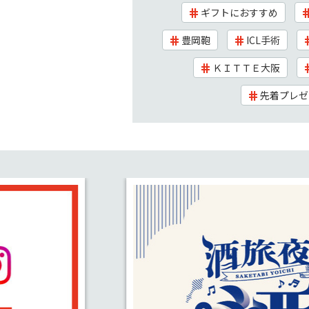
ギフトにおすすめ
豊岡鞄
ICL手術
ＫＩＴＴＥ大阪
先着プレゼ