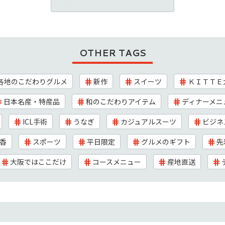
OTHER TAGS
各地のこだわりグルメ
新作
スイーツ
ＫＩＴＴＥ
日本名産・特産品
和のこだわりアイテム
ディナーメニ
ICL手術
うなぎ
カジュアルスーツ
ビジネ
香
スポーツ
平日限定
グルメのギフト
先
大阪ではここだけ
コースメニュー
産地直送