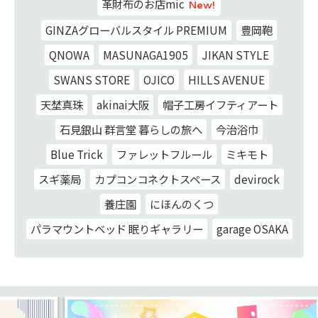
革財布のお店mic
New!
GINZAグローバルスタイル PREMIUM
豊岡鞄
QNOWA
MASUNAGA1905
JIKAN STYLE
SWANS STORE
OJICO
HILLS AVENUE
天埜真珠
akinai大阪
帽子工房イフティアート
石見銀山 群言堂 暮らしの旅へ
今治浴巾
Blue Trick
ファレットフルール
ミキモト
スギ薬局
カプコンコネクトスペース
devirock
養庄園
にほんのくつ
パラマウントベッド 眠りギャラリー
garage OSAKA