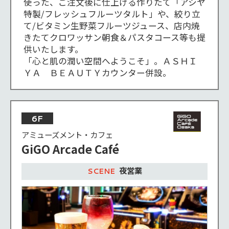
使った、ご注文後に仕上げる作りたて「アシヤ
特製/フレッシュフルーツタルト」や、絞り立
て/ビタミン生野菜フルーツジュース、店内焼
きたてクロワッサン朝食＆パスタコース等も提
供いたします。

「心と肌の潤い空間へようこそ」。ＡＳＨＩ
ＹＡ　ＢＥＡＵＴＹカウンター併設。
6F
アミューズメント・カフェ
GiGO Arcade Café
夜営業