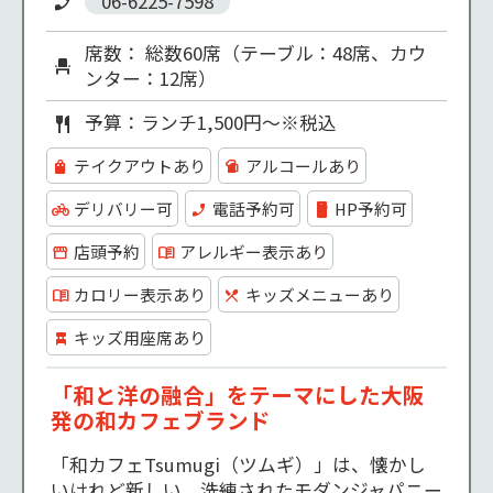
06-6225-7598
席数： 総数60席（テーブル：48席、カウ
ンター：12席）
予算：ランチ1,500円～※税込
テイクアウトあり
アルコールあり
デリバリー可
電話予約可
HP予約可
店頭予約
アレルギー表示あり
カロリー表示あり
キッズメニューあり
キッズ用座席あり
「和と洋の融合」をテーマにした大阪
発の和カフェブランド
「和カフェTsumugi（ツムギ）」は、懐かし
いけれど新しい、洗練されたモダンジャパニー