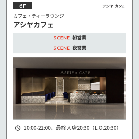
6F
GiGO Arcade Café
カフェ・ティーラウンジ
スターバックス
アシヤカフェ
BOX cafe&space 1号店/2号店
朝営業
泡蒸酒房
夜営業
カプリチョーザ
和カフェTsumugi
観音屋
@ＪＰ Ｃａｆｅ
京今日／KYOTO あのん CAFE
珈琲所 コメダ珈琲店
富山・石川・福井情報発信拠点 「HOKURIKU+」（ホクリクプラス）
10:00-21:00、最終入店20:30（L.O.20:30）
THE CORNER Pizzeria&Café