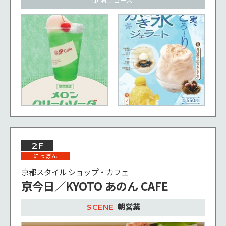
2F
にっぽん
京都スタイル ショップ・カフェ
京今日／KYOTO あのん CAFE
朝営業