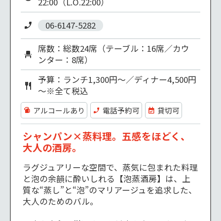
22:00（L.O.22:00）
06-6147-5282
席数：総数24席（テーブル：16席／カウ
ンター：8席）
予算：ランチ1,300円～／ディナー4,500円
～※全て税込
アルコールあり
電話予約可
貸切可
シャンパン×蒸料理。五感をほどく、
大人の酒房。
ラグジュアリーな空間で、蒸気に包まれた料理
と泡の余韻に酔いしれる【泡蒸酒房】は、上
質な“蒸し”と“泡”のマリアージュを追求した、
大人のためのバル。
