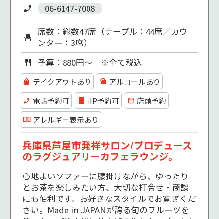
TOBI SHOP
06-6147-7008
HARNEY ＆ SONS Tea Salon
席数：総数47席（テーブル：44席／カウ
CRISP SALAD WORKS
ンター：3席）
GRACO Apéro Stand
予算：880円～　※全て税込
タリーズコーヒー
テイクアウトあり
アルコールあり
フレッシュネスバーガー
電話予約可
HP予約可
店頭予約
ミルク＆パフェ よつ葉ホワイトコージ
アレルギー表示あり
兵庫県芦屋市発祥サロン/プロデュース
のラグジュアリーカフェラウンジ。
心地よいソファーに腰掛けながら、ゆったり
とお茶を楽しみたい方、大切な打合せ・商談
にも便利です。お好きなスタイルでお寛ぎくだ
さい。Made in JAPANが誇る旬のフルーツを