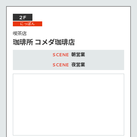
2F
にっぽん
喫茶店
珈琲所 コメダ珈琲店
朝営業
夜営業