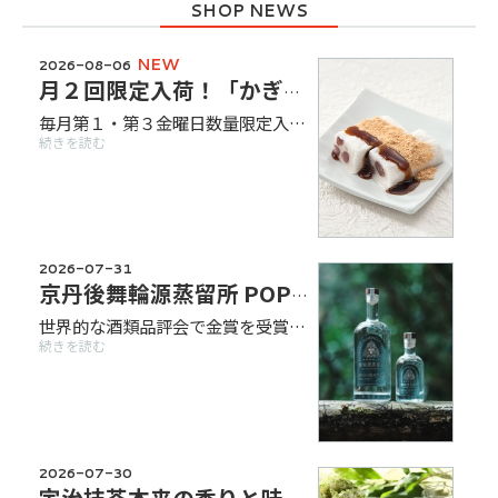
NEW
2026-08-06
月２回限定入荷！「かぎや政秋 かさねもち」
毎月第１・第３金曜日数量限定入荷！ ふわふわの柔らかい求肥餅に、丹波大納言を贅沢にちりばめました。 芳ばしい京きな粉をまぶし、黒蜜をかけてお楽しみください。 ふわふわの求肥好きの方に、ぜひおすすめの一品です。 ●かさねもち 3個入 481円（税込） 【8月入荷日】 ・8月7日(金) ・8月21日（金） ※各日午後12時00分（予定）から販売いたします。 ※数に限りがございますので品切れの際はご容赦ください。 ※画像はイメージです。
続きを読む
2026-07-31
京丹後舞輪源蒸留所 POP UP
世界的な酒類品評会で金賞を受賞した、京丹後舞輪源蒸留所のフレッシュクラフトジンをご紹介。 京丹後の自然を凝縮し、標高620メートルの地で丁寧に蒸留。素材本来の風味を生かしながら、豊かな丹後の森を想わせる香りと味わいに仕上げています。 今回は、希少なプレミアムラインも数量限定でご用意いたしました。 また、期間中の土日には試飲販売も実施いたします。ぜひこの機会にお立ち寄りください。 期間：8月1日（土）～8月9日（日） 試飲販売日：8月1日（土）・2日（日）・8日（土）・9日（日）各日13時～17時 販売商品 ●舞輪源エクストラフレッシュクラフトジン2024 (プレミアム) 700ml 29,700円（税込） 使用するボタニカルは、この蒸留所を象徴する3種のみ。 山のジュニパーベリー「京丹後産 ネズミサシ」、海のジュニパーベリー「京丹後産 ハイネズ」、舞輪源蒸留所のある国定公園山頂で採れた「生蜂蜜」。 すべて京丹後産100％の素材を用いた、特別な一本です。 ●舞輪源フレッシュクラフトジン(オリジナル) 200ml 2,310円（税込） 700ml 5,610円（税込） 丹後の自然から採取した植物を含む14種のボタニカルを使用。標高620メートルの地で蒸留し、素材本来の風味を生かしながら、豊かな丹後の森を想わせる香りと味わいに仕上げています。山の高地から湧き出る硬度10の「超軟水」、山の麓から得られる硬度180の「超硬水」。丹後半島が育む2種類の水を贅沢にブレンドしています。 販売場所：京今日
続きを読む
2026-07-30