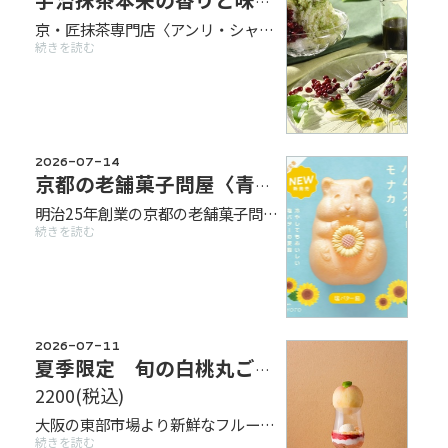
宇治抹茶本来の香りと味を楽しめるフィナンシェ
京・匠抹茶専門店〈アンリ・シャルパンティエ-HANARE-〉POPUP 日本遺産に認定されているほど美しい茶畑が広がるお茶の産地「京都・和束町」。茶源郷とも呼ばれるこの地で育てられた質の高い茶葉の中から、茶師十段とシェフが厳選し、アンリ・シャルパンティエ独自の宇治抹茶を生み出しました。抹茶と洋菓子、それぞれの匠がそれぞれの技を結集させて作った抹茶スイーツをぜひお愉しみください。 販売期間：7月31日（金）～9月9日(水) 【商品一例】 ●京・匠抹茶フィナンシェ〈みるく宇治金時〉 京都の夏を感じて頂きたい。そんな想いから、京・匠抹茶フィナンシェに小豆とミルクジャムを生地に練り込み、京都の夏の風物詩”宇治金時かき氷”を表現しました。茶師十段・東源兵衛氏と共同開発された宇治抹茶に小豆とミルクを足すことで、品の良い甘みが際立ちます。かき氷としての味わいを楽しんでもらうために、冷やしても美味しく召し上がれるように仕上げました。 ●京・匠抹茶フィナンシェ 京都・和束町で育てられた茶葉からフィナンシェに合うものだけを独⾃に厳選。抹茶本来の風味をしっかりと⽣かしたフィナンシェです。 ●京・匠抹茶クリームサンドクッキー 石臼でじっくり挽いた宇治抹茶を使用し、ほろ苦く深みのある味わいのラングドシャ生地に仕上げました。中のクリームにも抹茶を使用しており、ひと口食べた瞬間、抹茶の香りが口いっぱいに広がります。 販売場所：京今日
続きを読む
2026-07-14
京都の老舗菓子問屋〈青木光悦堂〉 POP UP
明治25年創業の京都の老舗菓子問屋・青木光悦堂。 懐かしさを感じるお菓子や、新商品の「ハムスターモナカ 塩バター餡」、夏らしい涼菓など、世代を問わず楽しめる和菓子を取り揃えました。 期間：7月15日（水）～7月30日(木)まで 商品一例 ●ハムスターモナカ 塩バター餡 2個入 929円（税込） 大人気のハムスターモナカに新商品「塩バター餡」が仲間入り。香ばしいモナカ皮と、やさしい甘さの塩バター餡をお好みで挟んで楽しめます。ひまわり型の落雁付きで、夏らしいパッケージは手土産にも◎ ●ふわきぬカステラ 6個入 519円（税込） 絹のようになめらかな口あたりと、ふんわりとした食感が魅力のカステラ。練乳とはちみつを使用したやさしい甘さで、幅広い世代に親しまれています。 ●パチパチゼリー（サイダー・レモンスカッシュ） 各303円（税込） 懐かしいラムネを思わせるゼリーに、パチパチ弾けるキャンディをかけて楽しむ新感覚スイーツ。サイダー味とレモンスカッシュ味の2種類をご用意。爽やかな味わいと楽しい食感で、暑い季節にぴったりの商品です。 ●金魚ゼリー（ぶどう・白桃・みかん） 各270円（税込） 金魚が泳いでいるような涼しげな見た目のゼリー。ぶどう・白桃・みかんの爽やかな味わいが楽しめる、夏におすすめの商品です。 販売場所：京今日
続きを読む
2026-07-11
夏季限定 旬の白桃丸ごとフルーツパフェ
2200
(税込)
大阪の東部市場より新鮮なフルーツを届けていただいております。 夏場は見た目からもシズル感のある白桃を丸ごと使った フルーツパフェが登場！！ ジュレやカスタードと一緒に旬のフルーツを楽しんでください。
続きを読む