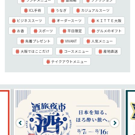
ICL手術
うなぎ
カジュアルスーツ
ビジネススーツ
オーダースーツ
ＫＩＴＴＥ大阪
お香
スポーツ
平日限定
グルメのギフト
先着プレゼント
VIVANT
人気メニュー
大阪ではここだけ
コースメニュー
産地直送
テイクアウトメニュー