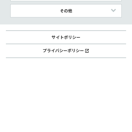
その他
サイトポリシー
プライバシーポリシー
ソーシャルメディアポリシー
サイトマップ
【ＫＩＴＴＥ大阪】
大阪府大阪市北区梅田三丁目2番2号
©2024 KITTE OSAKA All rights reserved.