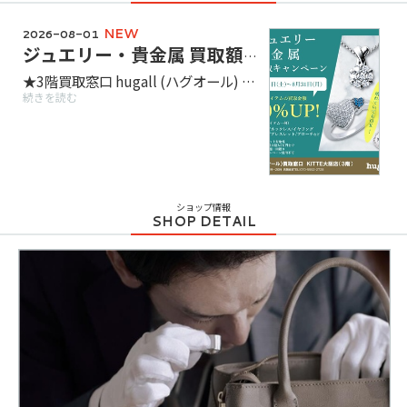
NEW
2026-08-01
ジュエリー・貴金属 買取額１０％ＵＰ！
★3階買取窓口 hugall (ハグオール) です★ ジュエリー・貴金属の買取額10％UPキャンペーン実施中！ 金・プラチナ相場が高水準の今がチャンス♪ 壊れていたり、素材がわからないお品もお調べいたします！ 査定・ご相談・手数料はすべて無料！お気軽にお越しください。 実施期間：8月1日(土)～8月31日(月)
続きを読む
ショップ情報