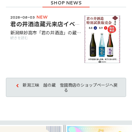
NEW
2026-08-03
君の井酒造蔵元来店イベント開催！
新潟県妙高市「君の井酒造」の蔵元来店・試飲販売を行います。 8/8(土)・9(日)の計２日間。 酒造りの背景や歴史を直接聞けるこの機会にぜひお越しください！
続きを読む
新潟三昧 越の蔵 雪國商店のショップページへ戻
る