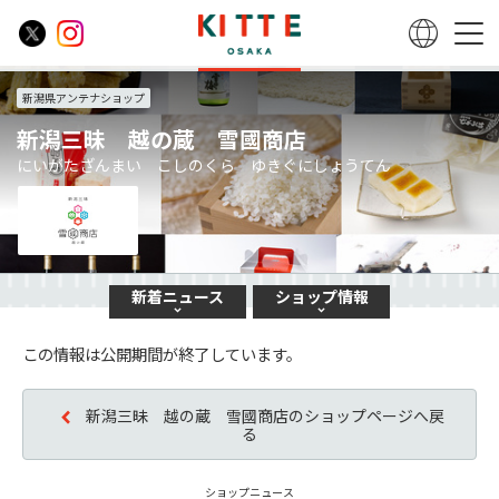
新潟県アンテナショップ
新潟三昧 越の蔵 雪國商店
にいがたざんまい こしのくら ゆきぐにしょうてん
新着
ニュース
ショップ
情報
この情報は公開期間が終了しています。
新潟三昧 越の蔵 雪國商店のショップページへ戻
る
ショップニュース