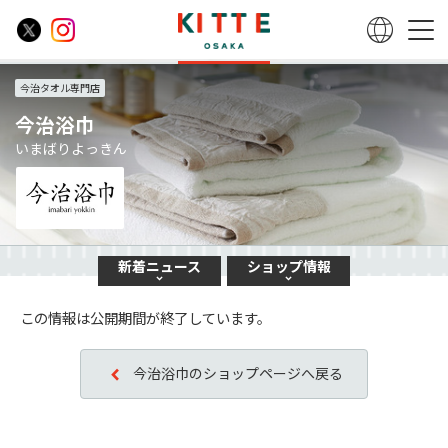
今治タオル専門店
今治浴巾
いまばりよっきん
新着
ニュース
ショップ
情報
この情報は公開期間が終了しています。
今治浴巾のショップページへ戻る