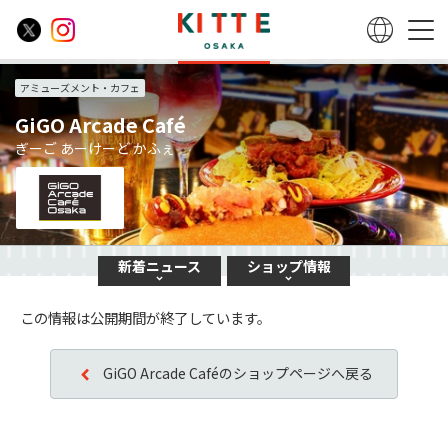
アミューズメント・カフェ
GiGO Arcade Café
ぎーご あーけーど かふぇ
新着
ニュース
ショップ
情報
この情報は公開期間が終了しています。
GiGO Arcade Caféのショップページへ戻る