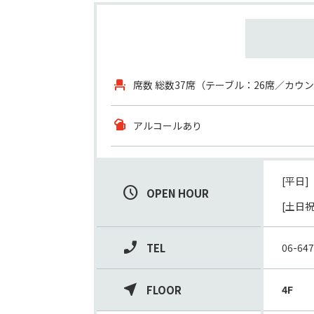
席数
総数37席（テーブル：26席／カウン
アルコールあり
[平日] 
OPEN HOUR
　　　  
[土日祝]
TEL
06-64
FLOOR
4F