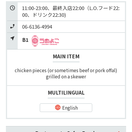
11:00-23:00、最終入店22:00（L.O.フード22:
00、ドリンク22:30)
06-6136-4994
B1
MAIN ITEM
chicken pieces (or sometimes beef or pork offal)
grilled on a skewer
MULTILINGUAL
English