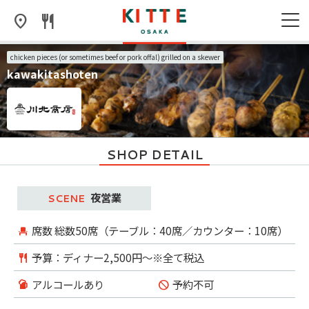
chicken pieces (or sometimes beef or pork offal) grilled on a skewer
kawakitashoten
SHOP DETAIL
夜営業
席数
総数50席（テーブル：40席／カウンター：10席）
予算：ディナー2,500円～※全て税込
アルコールあり
予約不可